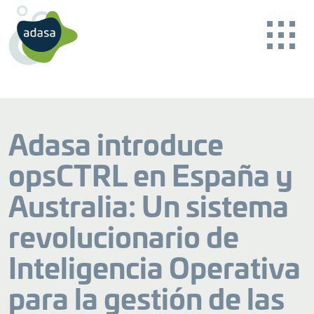
Adasa introduce
opsCTRL en España y
BACK
BACK
BACK
BACK
BACK
BACK
Australia: Un sistema
revolucionario de
Nuestro propósito
Cuenca hidrográfica
Consultoría
Noticias Reader
Monitorización online de la calidad del agua
Inteligencia Operativa
Garantizar la sostenibilidad
Garantía de un agua segura
Asesoramiento especializado
CONTACTO
para la gestión de las
Casos de éxito
Talento