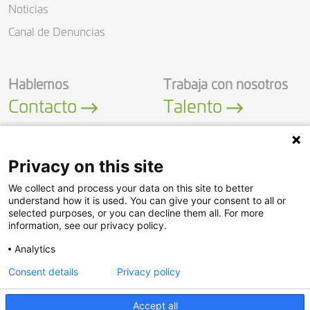
Noticias
Canal de Denuncias
Hablemos
Trabaja con nosotros
Contacto
Talento
Privacy on this site
We collect and process your data on this site to better
LinkedIn
YouTube
understand how it is used. You can give your consent to all or
selected purposes, or you can decline them all. For more
information, see our privacy policy.
Política de Seguridad
Analytics
Política de Privacidad
Consent details
Privacy policy
Aviso legal
© Adasa Sistemas S.A.U.
Accept all