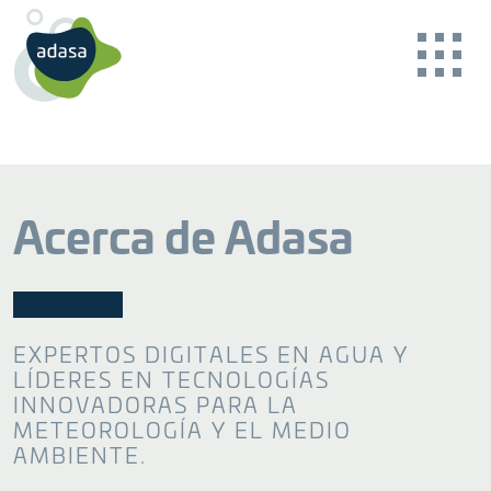
Acerca de Adasa
BACK
BACK
BACK
BACK
BACK
BACK
EXPERTOS DIGITALES EN AGUA Y
LÍDERES EN TECNOLOGÍAS
Nuestro propósito
Cuenca hidrográfica
Consultoría
Noticias Reader
Monitorización online de la calidad del agua
INNOVADORAS PARA LA
Garantizar la sostenibilidad
Garantía de un agua segura
Asesoramiento especializado
METEOROLOGÍA Y EL MEDIO
CONTACTO
AMBIENTE.
Casos de éxito
Talento