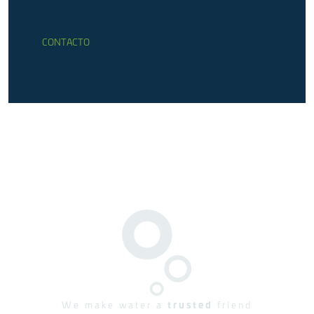
CONTACTO
We make water a
trusted
friend