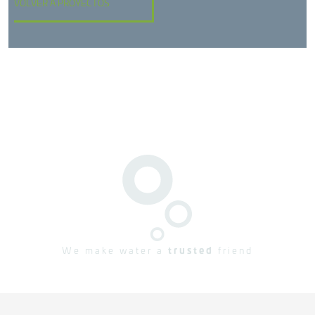
VOLVER A PROYECTOS
We make water a
trusted
friend