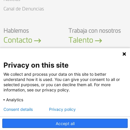
Canal de Denuncias
Hablemos
Trabaja con nosotros
Contacto
Talento
Privacy on this site
We collect and process your data on this site to better
LinkedIn
YouTube
understand how it is used. You can give your consent to all or
selected purposes, or you can decline them all. For more
information, see our privacy policy.
Política de Seguridad
Analytics
Política de Privacidad
Consent details
Privacy policy
Aviso legal
© Adasa Sistemas S.A.U.
Accept all