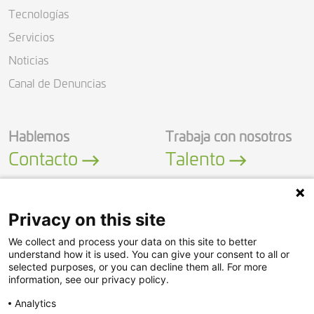
Tecnologías
Servicios
Noticias
Canal de Denuncias
Hablemos
Trabaja con nosotros
Contacto
Talento
Privacy on this site
We collect and process your data on this site to better
LinkedIn
YouTube
understand how it is used. You can give your consent to all or
selected purposes, or you can decline them all. For more
information, see our privacy policy.
Política de Seguridad
Analytics
Política de Privacidad