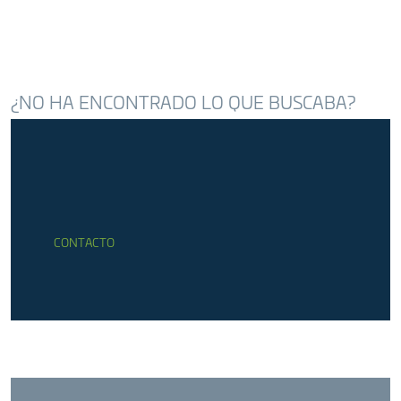
INUNDACIONES (SAIH DUERO)
Confederación Hidrográfica del Duero
¿NO HA ENCONTRADO LO QUE BUSCABA?
CONTACTO