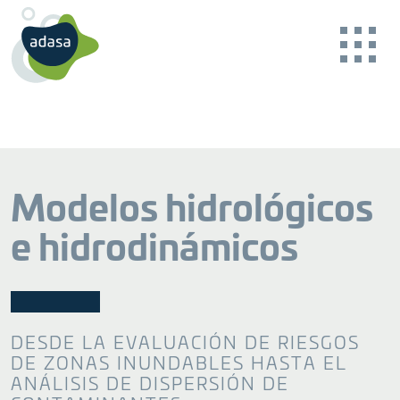
Modelos hidrológicos
e hidrodinámicos
BACK
BACK
BACK
BACK
BACK
BACK
Nuestro propósito
Cuenca hidrográfica
Consultoría
Noticias Reader
Monitorización online de la calidad del agua
DESDE LA EVALUACIÓN DE RIESGOS
Garantizar la sostenibilidad
Garantía de un agua segura
Asesoramiento especializado
CONTACTO
DE ZONAS INUNDABLES HASTA EL
Casos de éxito
Talento
ANÁLISIS DE DISPERSIÓN DE