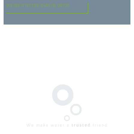
VOLVER A TECNOLOGÍAS DE DATOS
We make water a
trusted
friend